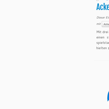
Ack
Dieser Ei
mit
Acke
Mit dre
einen s
spielst
hielten 