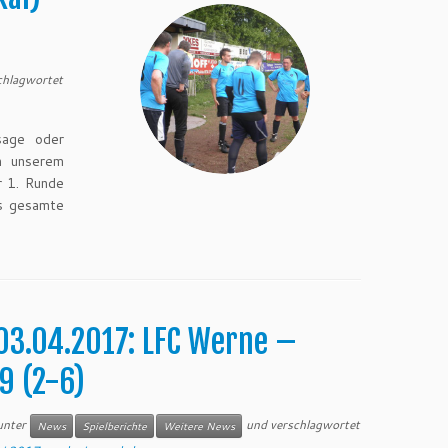
chlagwortet
sage oder
on unserem
r 1. Runde
as gesamte
 03.04.2017: LFC Werne –
9 (2-6)
 unter
und verschlagwortet
News
Spielberichte
Weitere News