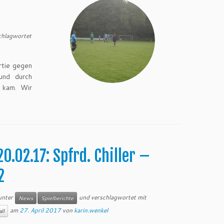
chlagwortet
rtie gegen
und durch
n kam. Wir
20.02.17: Spfrd. Chiller –
2
 unter
und verschlagwortet mit
News
Spielberichte
am
27. April 2017
von
karin.wenkel
ll