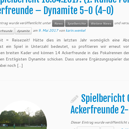
erfreunde – Dynamite 5-0 (4-0)
ntrag wurde veröffentlicht unter
und vers
News
Spielberichte
Weitere News
am
9. Mai 2017
von
karin.wenkel
rfreunde
dynamite
eit = Reisezeit! Hätte dies im letzten Jahr womöglich eine Ab
st ein Spiel in Unterzahl bedeutet, so profitieren wir erneut v
hen breiten Kader und können 14 Ackerfreunde in das Pokalrennen de
en Erstligisten Dynamite schicken. Dass unsere Ergänzungsspieler d
bei noch […]
Spielbericht
Ackerfreunde 2-
Dieser Eintrag wurde veröffentlicht