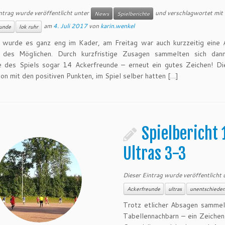
ntrag wurde veröffentlicht unter
und verschlagwortet mit
News
Spielberichte
am
4. Juli 2017
von
karin.wenkel
unde
lok ruhr
 wurde es ganz eng im Kader, am Freitag war auch kurzzeitig eine
 des Möglichen. Durch kurzfristige Zusagen sammelten sich dan
e des Spiels sogar 14 Ackerfreunde – erneut ein gutes Zeichen! D
on mit den positiven Punkten, im Spiel selber hatten […]
Spielbericht
Ultras 3-3
Dieser Eintrag wurde veröffentlicht
Ackerfreunde
ultras
unentschiede
Trotz etlicher Absagen sammel
Tabellennachbarn – ein Zeichen