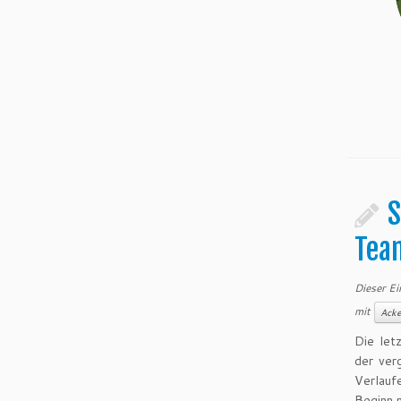
S
Tea
Dieser Ei
mit
Acke
Die let
der ver
Verlauf
Beginn m