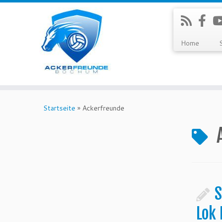
Home
Zum
Inhalt
Startseite
»
Ackerfreunde
springen
S
Lok 