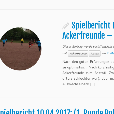
Spielbericht 
Ackerfreunde – 
Dieser Eintrag wurde veröffentlicht
mit
am
9. M
Ackerfreunde
fussek
Nach den guten Erfahrungen d
zu optimistisch: Nach kurzfris
Ackerfreunde zum Anstoß. Zw
öfters schlechter war), aber ma
Auswechselbank […]
pielbericht 10.04.2017: (1. Runde Po