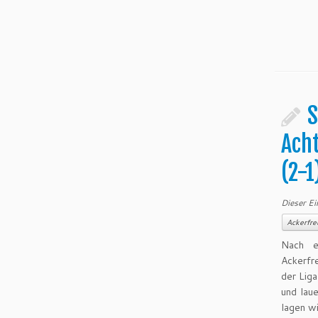
S
Acht
(2-1
Dieser Ei
Ackerfre
Nach e
Ackerfr
der Liga
und lau
lagen wi