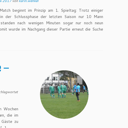
ai 2017
von
karin.wenkel
atch beginnt im Prinzip am 1. Spieltag: Trotz einiger
in der Schlussphase der letzten Saison nur 10 Mann
t standen nach wenigen Minuten sogar nur noch neun
omit wurde im Nachgang dieser Partie erneut die Suche
e –
chlagwortet
ten Wochen
en, die im
e Gäste zu
 […]