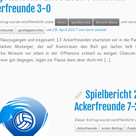
erfreunde 3-0
ntrag wurde veröffentlicht unter
und vers
News
Spielberichte
Weitere News
am
28. April 2017
von
karin.wenkel
rfreunde
spieltagsberichte
i Neuzugängen und insgesamt 13 Ackerfreunden starteten wir in die Pa
tarken Absteiger, der auf Kunstrasen den Ball gut laufen ließ 
arke Akteure vor allem in der Offensive schnell zu einigen Chance
zwar gut dagegen, lagen zur Pause dann aber doch mit […]
Spielbericht 
Ackerfreunde 7-
Dieser Eintrag wurde veröffentlicht
Ackerfreunde
erster Beitrag
Fussba