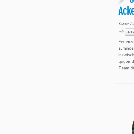
Ack
Dieser Ei
mit
Acke
Ferienz
zuminde
inzwisc
gegen d
Team da