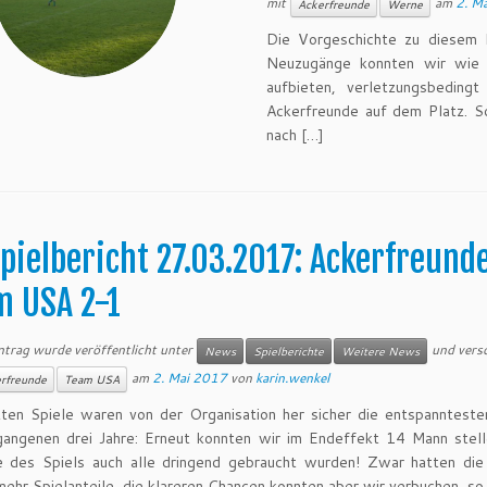
mit
am
2. M
Ackerfreunde
Werne
Die Vorgeschichte zu diesem M
Neuzugänge konnten wir wie 
aufbieten, verletzungsbeding
Ackerfreunde auf dem Platz. S
nach […]
pielbericht 27.03.2017: Ackerfreund
m USA 2-1
ntrag wurde veröffentlicht unter
und vers
News
Spielberichte
Weitere News
am
2. Mai 2017
von
karin.wenkel
rfreunde
Team USA
zten Spiele waren von der Organisation her sicher die entspanntes
gangenen drei Jahre: Erneut konnten wir im Endeffekt 14 Mann stell
e des Spiels auch alle dringend gebraucht wurden! Zwar hatten di
ehr Spielanteile, die klareren Chancen konnten aber wir verbuchen, so