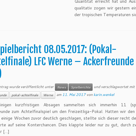
Quantität erreicht hat und Au
qualitativ zogen wir gestern e
der tropischen Temperaturen si
pielbericht 08.05.2017: (Pokal-
elfinale) LFC Werne – Ackerfreunde
)
ntrag wurde veröffentlicht unter
und verschlagwortet mit
News
Spielberichte
am
11. Mai 2017
von
karin.wenkel
unde
pokal-achtelfinale
Werne
inigen kurzfristigen Absagen sammelten sich immerhin 11 (s
eunde zum Achtelfinalspiel um den Freizeitliga-Pokal. Hatten wir den
 einige Wochen zuvor deutlich geschlagen, stellte sich dieser recht de
erte auf seine Konterchancen. Dies klappte leider nur zu gut, durch z
r […]