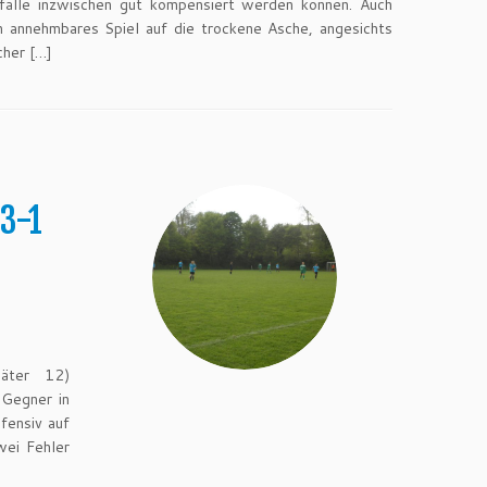
sfälle inzwischen gut kompensiert werden können. Auch
in annehmbares Spiel auf die trockene Asche, angesichts
cher […]
 3-1
päter 12)
 Gegner in
fensiv auf
wei Fehler