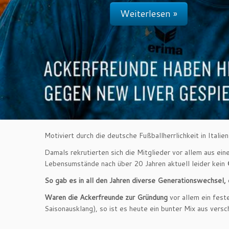
Weiterlesen »
Motiviert durch die deutsche Fußballherrlichkeit in Ital
Damals rekrutierten sich die Mitglieder vor allem aus e
Lebensumstände nach über 20 Jahren aktuell leider kein
So gab es in all den Jahren diverse Generationswechsel,
Waren die Ackerfreunde zur Gründung
vor allem ein fest
Saisonausklang), so ist es heute ein bunter Mix aus vers