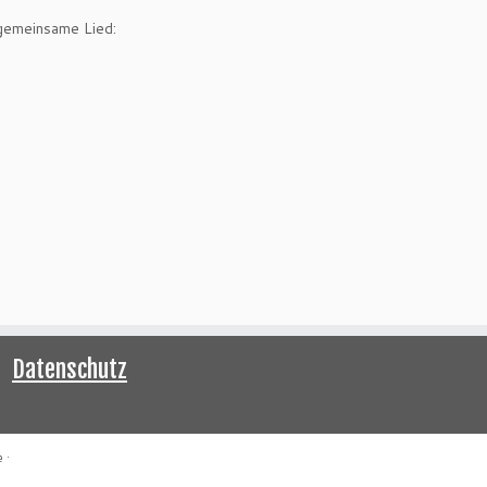
 gemeinsame Lied:
Datenschutz
e
·