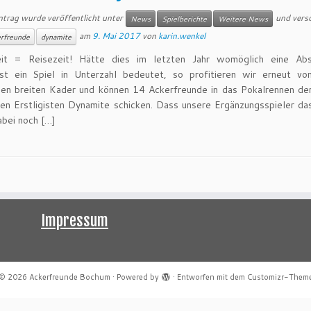
ntrag wurde veröffentlicht unter
und vers
News
Spielberichte
Weitere News
am
9. Mai 2017
von
karin.wenkel
rfreunde
dynamite
eit = Reisezeit! Hätte dies im letzten Jahr womöglich eine Ab
st ein Spiel in Unterzahl bedeutet, so profitieren wir erneut v
hen breiten Kader und können 14 Ackerfreunde in das Pokalrennen de
en Erstligisten Dynamite schicken. Dass unsere Ergänzungsspieler d
bei noch […]
Impressum
© 2026
Ackerfreunde Bochum
·
Powered by
·
Entworfen mit dem
Customizr-Them