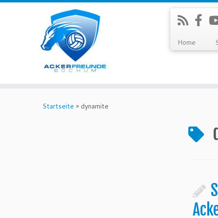
Home
Zum
Inhalt
Startseite
»
dynamite
springen
S
Ack