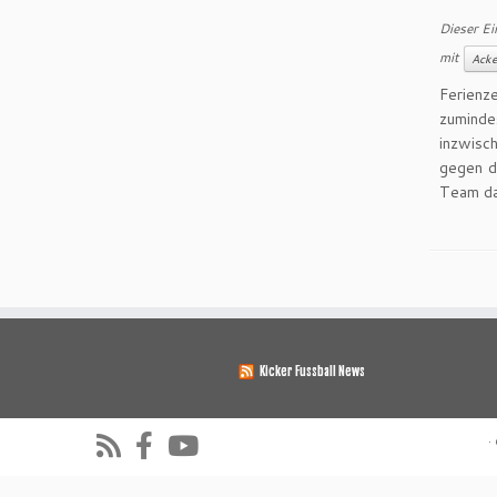
Dieser Ei
mit
Acke
Ferienz
zuminde
inzwisc
gegen d
Team da
Kicker Fussball News
·