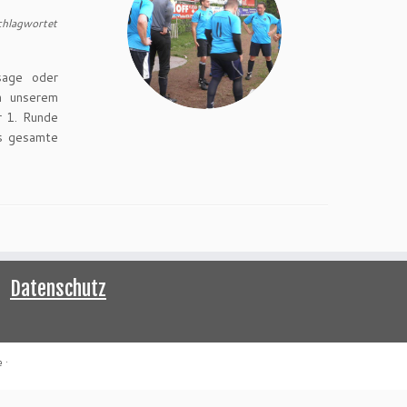
chlagwortet
sage oder
on unserem
r 1. Runde
as gesamte
Datenschutz
e
·