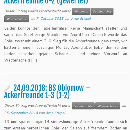
Ackerfreunde 0-2 (gewertet)
Dieser Eintrag wurde veröffentlicht unter
Allgemein
Spielberichte
am
7. Oktober 2018
von
Arne Stiepel
Weitere News
Leider konnte der Tabellenführer keine Mannschaft stellen und
sagte das Spiel einige Stunden vor Anpfiff ab. Dadurch wurde das
Spiel zwar mit einem 2-0 Sieg für die Ackerfreunde gewertet, wir
hätten an einem lauschigen Montag Abend aber lieber dem runden
Leder hinterher gejagt. Schade … und keinen Vorwurf an
Wattenscheid […]
24.09.2018: BS Oblomow –
Ackerfreunde 1-3 (1-2)
Dieser Eintrag wurde veröffentlicht unter
am
Spielberichte
Weitere News
25. September 2018
von
Arne Stiepel
13 und später sogar 14 siegeshungrige Ackerfreunde fanden sich
zum ersten herbstlichen Spiel der Saison auf fremdem Boden an