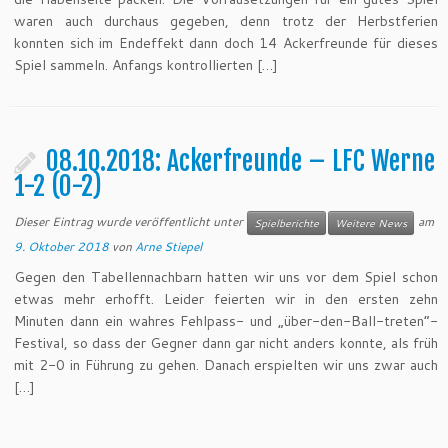
waren auch durchaus gegeben, denn trotz der Herbstferien
konnten sich im Endeffekt dann doch 14 Ackerfreunde für dieses
Spiel sammeln. Anfangs kontrollierten […]
08.10.2018: Ackerfreunde – LFC Werne
1-2 (0-2)
Dieser Eintrag wurde veröffentlicht unter
am
Spielberichte
Weitere News
9. Oktober 2018
von
Arne Stiepel
Gegen den Tabellennachbarn hatten wir uns vor dem Spiel schon
etwas mehr erhofft. Leider feierten wir in den ersten zehn
Minuten dann ein wahres Fehlpass- und „über-den-Ball-treten“-
Festival, so dass der Gegner dann gar nicht anders konnte, als früh
mit 2-0 in Führung zu gehen. Danach erspielten wir uns zwar auch
[…]