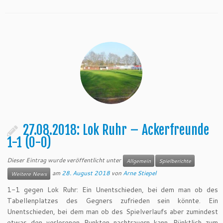
27.08.2018: Lok Ruhr – Ackerfreunde
1-1 (0-0)
Dieser Eintrag wurde veröffentlicht unter
Allgemein
Spielberichte
am
28. August 2018
von
Arne Stiepel
Weitere News
1-1 gegen Lok Ruhr: Ein Unentschieden, bei dem man ob des
Tabellenplatzes des Gegners zufrieden sein könnte. Ein
Unentschieden, bei dem man ob des Spielverlaufs aber zumindest
etwas den verlorenen Punkten nachtrauern kann. Pünktlich zum