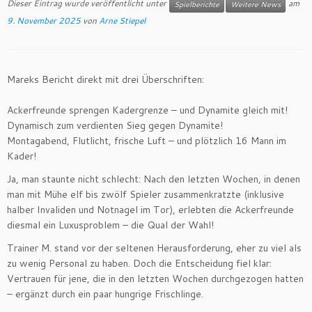
Dieser Eintrag wurde veröffentlicht unter
am
Spielberichte
Weitere News
9. November 2025
von
Arne Stiepel
Mareks Bericht direkt mit drei Überschriften:
Ackerfreunde sprengen Kadergrenze – und Dynamite gleich mit!
Dynamisch zum verdienten Sieg gegen Dynamite!
Montagabend, Flutlicht, frische Luft – und plötzlich 16 Mann im
Kader!
Ja, man staunte nicht schlecht: Nach den letzten Wochen, in denen
man mit Mühe elf bis zwölf Spieler zusammenkratzte (inklusive
halber Invaliden und Notnagel im Tor), erlebten die Ackerfreunde
diesmal ein Luxusproblem – die Qual der Wahl!
Trainer M. stand vor der seltenen Herausforderung, eher zu viel als
zu wenig Personal zu haben. Doch die Entscheidung fiel klar:
Vertrauen für jene, die in den letzten Wochen durchgezogen hatten
– ergänzt durch ein paar hungrige Frischlinge.