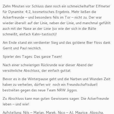
Zehn Minuten vor Schluss dann noch ein schmeichelhafter Elfmeter
für Dynamite: 4:2, kosmetisches Ergebnis. Mehr ließen die
Ackerfreunde – und besonders Nils im Tor – nicht zu. Der war
wieder überall: auf der Linie, neben der Linie, und manchmal gefühlt
auch mit der Nase an der Linie (so wie der sich in die Bälle
schmeißt, einfach Kahn-tastisch)!
Am Ende stand ein verdienter Sieg und das goldene Bier floss dank
Gerrit und Paul reichlich.
Spieler des Tages: Das ganze Team!
Nach einer schwierigen Rückrunde war dieser Abend der
versöhnliche Abschluss, der einfach guttat.
Bevor es in die Winterpause geht und die Narben und Wunden Zeit
haben zu verheilen, dürfen wir noch ein Freundschaftsduell
bestreiten gegen das neue Team NRW Jiggos.
Zu Abschluss kann man guten Gewissens sagen: Die Ackerfreunde
leben – und wie!
Aufstellung: Nils – Marian, Marek, Nico – AJ, Maurice, Aljoscha,