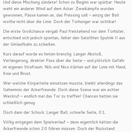
Und diese Mischung zündete! Schon zu Beginn war spürbar: Heute
weht ein anderer Wind auf dem Acker. Zweikämpfe wurden
gewonnen, Pässe kamen an, das Pressing saß – einzig der Ball
wollte nicht über die Linie. Doch der Torhunger war sichtbar!
Die erste Großchance vergab Paul freistehend vor dem Torhüter,
entschied sich jedoch spontan, lieber den Satelliten Sputnik II aus
der Umlaufbahn zu schießen.
Kurz darauf wurde es hinten brenzlig: Langer Abstoß,
Verlängerung, direkter Pass über die Seite – und plötzlich Gefahr
im eigenen Strafraum. Nils und Nico klärten auf der Linie mit Hand,
Knie und Brust.
Wer welche Körperteile einsetzen musste, bleibt allerdings das
Geheimnis der Ackerfreunde. Doch diese Szene war ein echter
Weckruf – endlich mal das Tor zu treffen! Chancen hatten sie
schließlich genug.
Doch dann der Schock: Langer Ball, schnelle Seite, 0:1.
Völlig entgegen dem Spielverlauf – denn eigentlich hätten die
Ackerfreunde schon 2:0 führen müssen. Doch der Rückstand