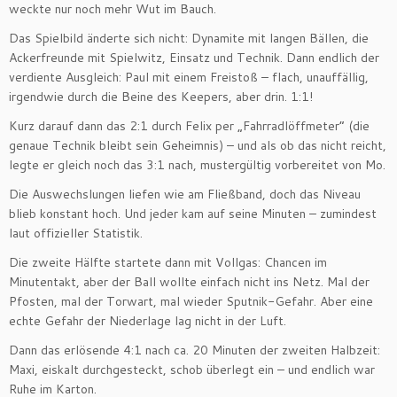
weckte nur noch mehr Wut im Bauch.
Das Spielbild änderte sich nicht: Dynamite mit langen Bällen, die
Ackerfreunde mit Spielwitz, Einsatz und Technik. Dann endlich der
verdiente Ausgleich: Paul mit einem Freistoß – flach, unauffällig,
irgendwie durch die Beine des Keepers, aber drin. 1:1!
Kurz darauf dann das 2:1 durch Felix per „Fahrradlöffmeter“ (die
genaue Technik bleibt sein Geheimnis) – und als ob das nicht reicht,
legte er gleich noch das 3:1 nach, mustergültig vorbereitet von Mo.
Die Auswechslungen liefen wie am Fließband, doch das Niveau
blieb konstant hoch. Und jeder kam auf seine Minuten – zumindest
laut offizieller Statistik.
Die zweite Hälfte startete dann mit Vollgas: Chancen im
Minutentakt, aber der Ball wollte einfach nicht ins Netz. Mal der
Pfosten, mal der Torwart, mal wieder Sputnik-Gefahr. Aber eine
echte Gefahr der Niederlage lag nicht in der Luft.
Dann das erlösende 4:1 nach ca. 20 Minuten der zweiten Halbzeit:
Maxi, eiskalt durchgesteckt, schob überlegt ein – und endlich war
Ruhe im Karton.