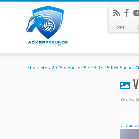
Home
Zum
Inhalt
Startseite
»
2025
»
März
»
25
»
24.03.25 RW Stiepel AH
springen
V
Veröffentl
← Zurück