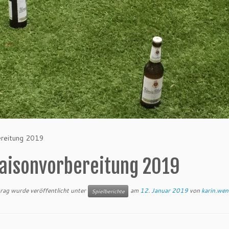
ereitung 2019
aisonvorbereitung 2019
trag wurde veröffentlicht unter
am
12. Januar 2019
von
karin.wen
Spielberichte