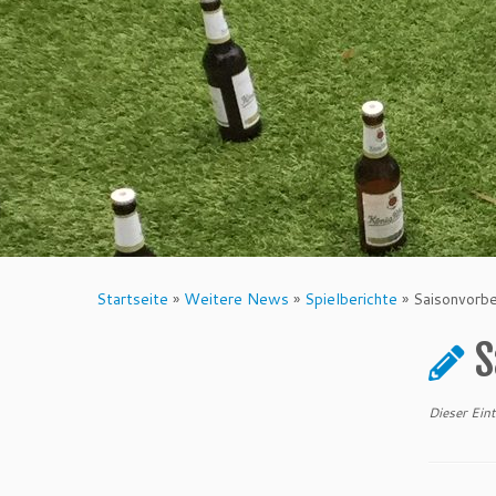
Startseite
»
Weitere News
»
Spielberichte
»
Saisonvorb
S
Dieser Ein